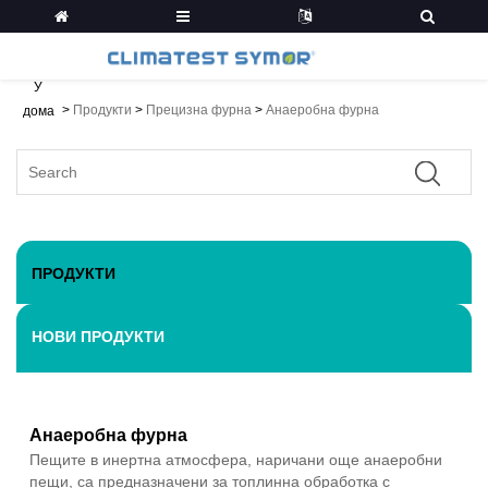
У
>
Продукти
>
Прецизна фурна
>
Анаеробна фурна
дома
ПРОДУКТИ
НОВИ ПРОДУКТИ
Анаеробна фурна
Пещите в инертна атмосфера, наричани още анаеробни
пещи, са предназначени за топлинна обработка с