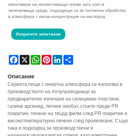
използване на неокисляващи газове като азот в
запечатваща среда, подходящи са за топлинна обработка
в атмосфера с ниска концентрация на кислород.
Изпратете запитване
Facebook
X
WhatsApp
Pinterest
LinkedIn
Share
Описание
Серията пещи с инертна атмосфера се използва в
производството на полупроводници за
предварително изпичане на силициеви пластини,
галиев арсенид, литиев ниобат, стъкло преди PR
покритие, печене на твърд филм след PR покритие и
високотемпературно печене след проявяване; Също
така е подходящ за производствени и
научноизследователски отдели, като електронен