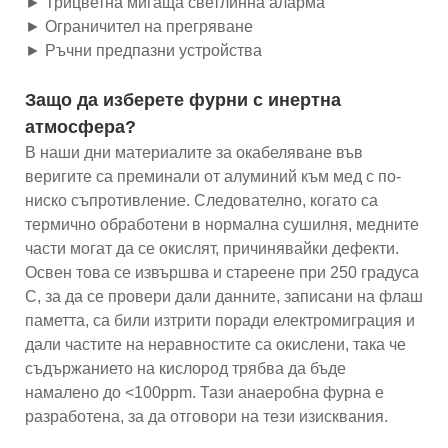
► Трицветна мигаща светлинна аларма
► Ограничител на прегряване
► Ръчни предпазни устройства
Защо да изберете фурни с инертна
атмосфера?
В наши дни материалите за окабеляване във
веригите са преминали от алуминий към мед с по-
ниско съпротивление. Следователно, когато са
термично обработени в нормална сушилня, медните
части могат да се окислят, причинявайки дефекти.
Освен това се извършва и стареене при 250 градуса
C, за да се провери дали данните, записани на флаш
паметта, са били изтрити поради електромиграция и
дали частите на неравностите са окислени, така че
съдържанието на кислород трябва да бъде
намалено до <100ppm. Тази анаеробна фурна е
разработена, за да отговори на тези изисквания.