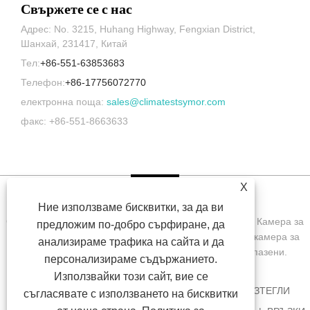
Свържете се с нас
Адрес: No. 3215, Huhang Highway, Fengxian District,
Шанхай, 231417, Китай
Тел:
+86-551-63853683
Телефон:
+86-17756072770
електронна поща:
sales@climatestsymor.com
факс: +86-551-8663633
X
Ние използваме бисквитки, за да ви
Copyright © 2022 Symor Instrument Equipment Co., Ltd. Камера за
предложим по-добро сърфиране, да
изпитване на околната среда, електронен сух шкаф, камера за
анализираме трафика на сайта и да
изпитване на ускорено изветряне Всички права запазени.
персонализираме съдържанието.
Използвайки този сайт, вие се
У ДОМА
ЗА НАС
ПРОДУКТИ
НОВИНИ
ИЗТЕГЛИ
съгласявате с използването на бисквитки