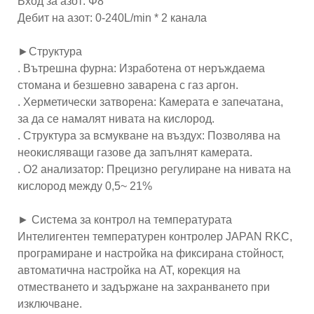
Вход за азот: Φ8
Дебит на азот: 0-240L/min * 2 канала
►Структура
. Вътрешна фурна: Изработена от неръждаема
стомана и безшевно заварена с газ аргон.
. Херметически затворена: Камерата е запечатана,
за да се намалят нивата на кислород.
. Структура за всмукване на въздух: Позволява на
неокисляващи газове да запълнят камерата.
. O2 анализатор: Прецизно регулиране на нивата на
кислород между 0,5~ 21%
► Система за контрол на температурата
Интелигентен температурен контролер JAPAN RKC,
програмиране и настройка на фиксирана стойност,
автоматична настройка на AT, корекция на
отместването и задържане на захранването при
изключване.