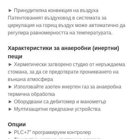
► Принудителна конвекция на въздуха
Патентованият въздуховод в системата за
циркулация на горещ въздух може автоматично да
регулира равномерността на температурата.
Характеристики за анаеробни (инертни)
пещи
► Херметически затворено студио от неръждаема
стомана, за да се предотврати проникването на
външна атмосфера
► Използвайте азотен инертен газ за анаеробна
термична обработка
► Оборудвани са дебитомер и манометър
► Мултизащитни предпазни устройства
Опции
► PLC+7” програмируем контролер