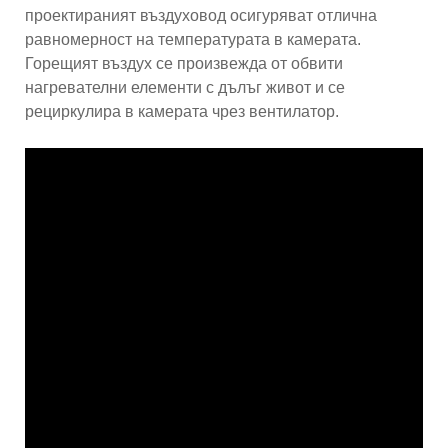
проектираният въздуховод осигуряват отлична
равномерност на температурата в камерата.
Горещият въздух се произвежда от обвити
нагревателни елементи с дълъг живот и се
рециркулира в камерата чрез вентилатор.