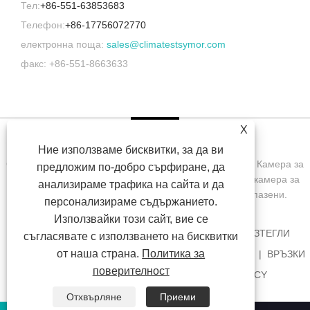
Тел:
+86-551-63853683
Телефон:
+86-17756072770
електронна поща:
sales@climatestsymor.com
факс: +86-551-8663633
X
Ние използваме бисквитки, за да ви
Copyright © 2022 Symor Instrument Equipment Co., Ltd. Камера за
предложим по-добро сърфиране, да
изпитване на околната среда, електронен сух шкаф, камера за
анализираме трафика на сайта и да
изпитване на ускорено изветряне Всички права запазени.
персонализираме съдържанието.
Използвайки този сайт, вие се
У ДОМА
ЗА НАС
ПРОДУКТИ
НОВИНИ
ИЗТЕГЛИ
съгласявате с използването на бисквитки
от наша страна.
Политика за
ИЗПРАТЕТЕ ЗАПИТВАНЕ
СВЪРЖЕТЕ СЕ С НАС
ВРЪЗКИ
поверителност
SITEMAP
RSS
XML
PRIVACY POLICY
Отхвърляне
Приеми