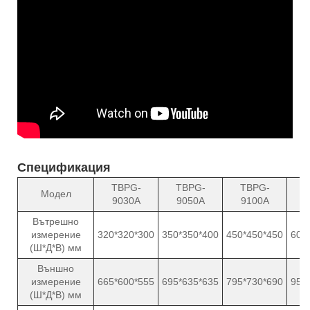
Спецификация
TBPG-
TBPG-
TBPG-
Модел
9030A
9050A
9100A
Вътрешно
измерение
320*320*300
350*350*400
450*450*450
600
(Ш*Д*В) мм
Външно
измерение
665*600*555
695*635*635
795*730*690
950
(Ш*Д*В) мм