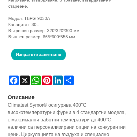
стареене.
Модел: TBPG-9030A
Капацитет: 30L
Вътрешен размер: 320*320*300 мм
Външен размер: 665*600*555 мм
Изпратете запитване
Facebook
X
WhatsApp
Pinterest
LinkedIn
Share
Описание
Climatest Symor® осигурява 400°C
високотемпературни фурни в 4 стандартни модела,
с максимални работни температури до 400°C,
налични са персонализирани опции на конкурентни
цени. Циркулацията на въздуха и специално