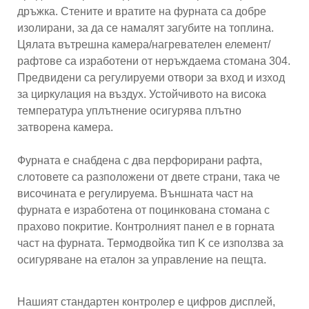
дръжка. Стените и вратите на фурната са добре
изолирани, за да се намалят загубите на топлина.
Цялата вътрешна камера/нагревателен елемент/
рафтове са изработени от неръждаема стомана 304.
Предвидени са регулируеми отвори за вход и изход
за циркулация на въздух. Устойчивото на висока
температура уплътнение осигурява плътно
затворена камера.
Фурната е снабдена с два перфорирани рафта,
слотовете са разположени от двете страни, така че
височината е регулируема. Външната част на
фурната е изработена от поцинкована стомана с
прахово покритие. Контролният панел е в горната
част на фурната. Термодвойка тип K се използва за
осигуряване на еталон за управление на пещта.
Нашият стандартен контролер е цифров дисплей,